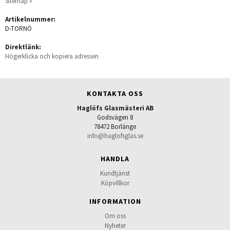
Sitemap »
Artikelnummer:
D-TORNÖ
Direktlänk:
Högerklicka och kopiera adressen
KONTAKTA OSS
Haglöfs Glasmästeri AB
Godsvägen 8
78472 Borlänge
info@haglofsglas.se
HANDLA
Kundtjänst
Köpvillkor
INFORMATION
Om oss
Nyheter