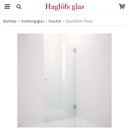
Startsida
Inredningsglas
Duschar
Duschdörr Tornö
Produkten har blivit tillagd i varukorgen