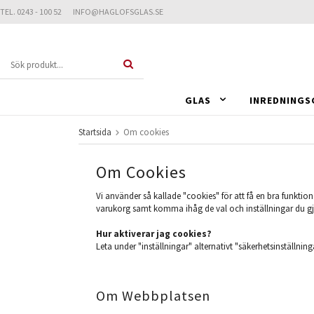
TEL. 0243 - 100 52 INFO@HAGLOFSGLAS.SE
GLAS
INREDNINGS
Startsida
Om cookies
Om Cookies
Vi använder så kallade "cookies" för att få en bra funktion
varukorg samt komma ihåg de val och inställningar du gj
Hur aktiverar jag cookies?
Leta under "inställningar" alternativt "säkerhetsinställninga
Om Webbplatsen