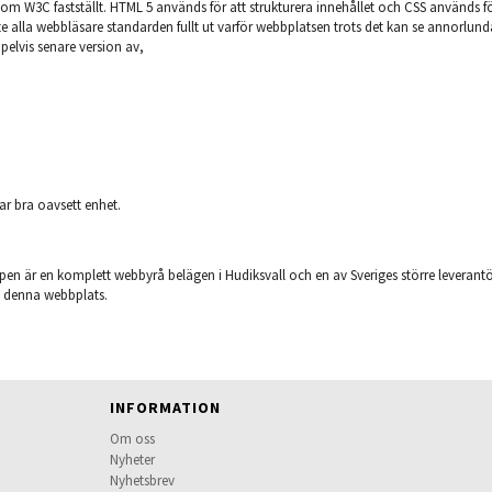
som W3C fastställt. HTML 5 används för att strukturera innehållet och CSS används fö
te alla webbläsare standarden fullt ut varför webbplatsen trots det kan se annorlunda
elvis senare version av,
r bra oavsett enhet.
pen är en komplett webbyrå belägen i Hudiksvall och en av Sveriges större levera
ng denna webbplats.
INFORMATION
Om oss
Nyheter
Nyhetsbrev