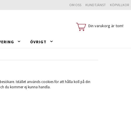
OM OSS
KUNDTJÄNST
KÖPVILLKOR
Din varukorg är tom!
VERING
ÖVRIGT
besökare. Istället används cookies för att hålla koll på din
 och du kommer ej kunna handla.