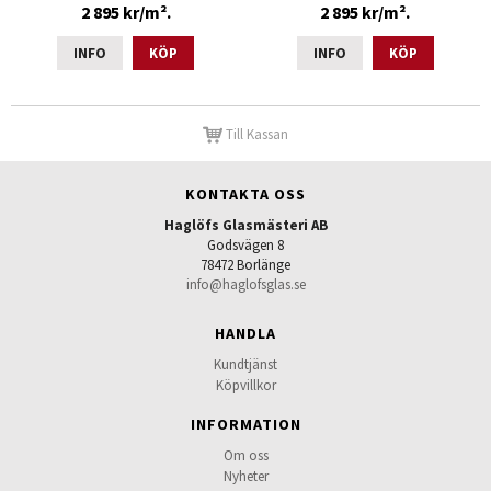
2 895 kr/m².
2 895 kr/m².
INFO
KÖP
INFO
KÖP
Till Kassan
KONTAKTA OSS
Haglöfs Glasmästeri AB
Godsvägen 8
78472 Borlänge
info@haglofsglas.se
HANDLA
Kundtjänst
Köpvillkor
INFORMATION
Om oss
Nyheter