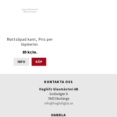
Mattslipad kant, Pris per
löpmeter.
85 kr/m.
INFO
KÖP
KONTAKTA OSS
Haglöfs Glasmästeri AB
Godsvägen 8
78472 Borlänge
info@haglofsglas.se
HANDLA