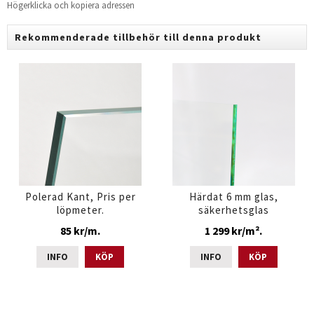
Högerklicka och kopiera adressen
Rekommenderade tillbehör till denna produkt
Polerad Kant, Pris per
Härdat 6 mm glas,
löpmeter.
säkerhetsglas
85 kr/m.
1 299 kr/m².
INFO
KÖP
INFO
KÖP