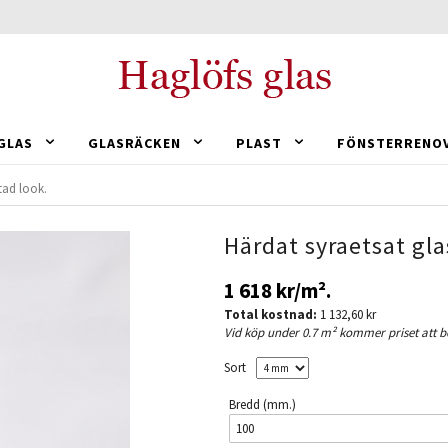
GLAS
GLASRÄCKEN
PLAST
FÖNSTERRENO
tad look.
Härdat syraetsat gla
1 618 kr
/m².
Total kostnad:
1 132,60 kr
Vid köp under 0.7 m² kommer priset att b
Sort
Bredd (mm.)