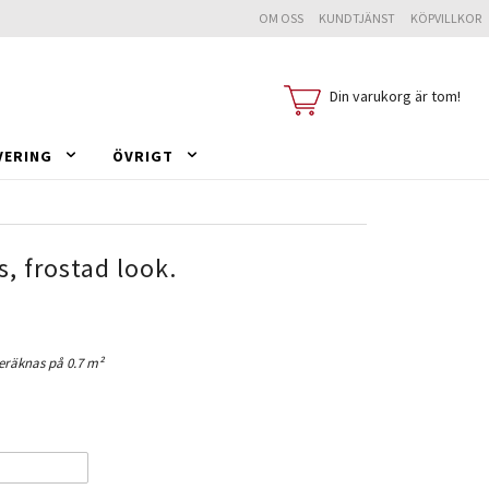
OM OSS
KUNDTJÄNST
KÖPVILLKOR
Din varukorg är tom!
VERING
ÖVRIGT
s, frostad look.
eräknas på 0.7 m²