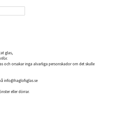
at glas,
nför.
glas och orsakar inga alvarliga personskador om det skulle
på info@haglofsglas.se
ster eller dörrar.