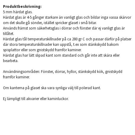
Produktbeskrivning:
5 mm härdat glas.
Härdat glas är 4-5 gånger starkare än vanligt glas och bildar inga vassa skärvor
om det skulle gå sönder, istället spricker glaset i små bitar.
Används främst som säkerhetsglas i dörrar och fönster där ej vanligt glas är
tillåtet.
Härdat glas tål temperaturskillnader på ca 280 gr C och passar därför på platser
där stora temperaturskillnader kan uppstå, t.ex som stänkskydd bakom
spisplattor eller som gnistskydd framför kaminer.
Härdat glas har lätt slipad kant som standard och går inte att skära eller
bearbeta.
Användningsområden: Fönster, dörrar, hyllor, stänkskydd kök, gnistskydd
framför kaminer.
Om kanterna på glaset ska vara synliga välj till polerad kant.
Ej lämpligt till akvarier eller kaminluckor.