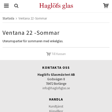
Startsida
Ventana 22 -Sommar
Produkten har blivit tillagd i varukorgen
Ventana 22 -Sommar
Uterumspartier för sommaren med enkelglas.
Till Kassan
KONTAKTA OSS
Haglöfs Glasmästeri AB
Godsvägen 8
78472 Borlänge
info@haglofsglas.se
HANDLA
Kundtjänst
Köpvillkor